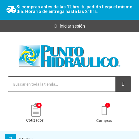
Si compras antes de las 12 hrs. tu pedido llega el mismo
día. Horario de entrega hasta las 21hrs.
Iniciar sesión
0
Cotizador
Compras