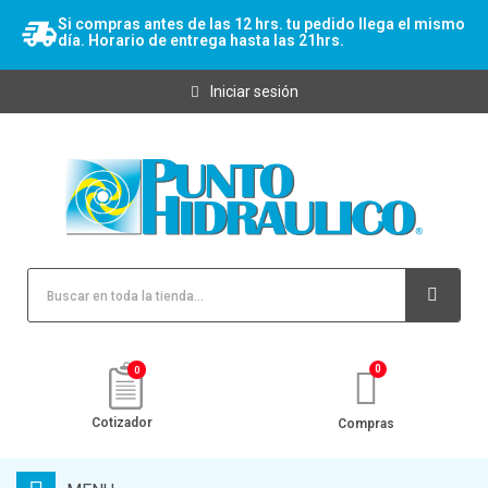
Si compras antes de las 12 hrs. tu pedido llega el mismo
día. Horario de entrega hasta las 21hrs.
Iniciar sesión
0
Cotizador
Compras