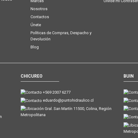
Marcas
Olvidé mi Contrase
Nosotros
Contactos
Únete
Políticas de Compras, Despacho y
Devolución
Blog
CHICUREO
BUIN
+569 2007 6277
eduardo@puntohidraulico.cl
Gral. San Martín 11500, Colina, Región
Metropolitana
ón
Metropo