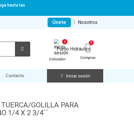
ega hasta las
Únete
|
Nosotros
0
Compras
Cotizador
Contacto
Iniciar sesión
S TUERCA/GOLILLA PARA
 1/4 X 2 3/4´´