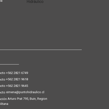
ña
+562 2821 6749
+562 2821 9618
+562 2821 9645
ximena@puntohidraulico.cl
Arturo Prat 795, Buin, Region
litana