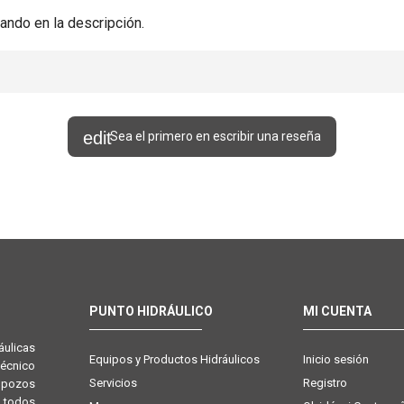
ando en la descripción.
Sea el primero en escribir una reseña
PUNTO HIDRÁULICO
MI CUENTA
ulicas
Equipos y Productos Hidráulicos
Inicio sesión
técnico
Servicios
Registro
e pozos
 todos