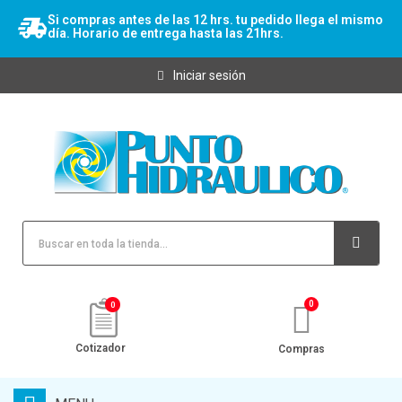
Si compras antes de las 12 hrs. tu pedido llega el mismo
día. Horario de entrega hasta las 21hrs.
Iniciar sesión
0
Cotizador
Compras