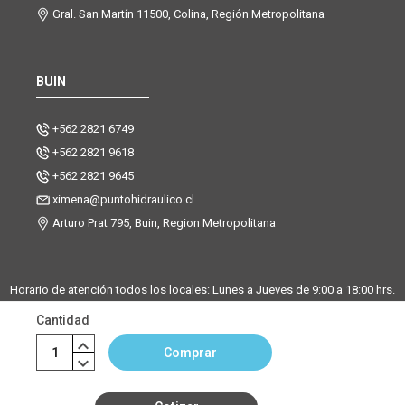
Gral. San Martín 11500, Colina, Región Metropolitana
BUIN
+562 2821 6749
+562 2821 9618
+562 2821 9645
ximena@puntohidraulico.cl
Arturo Prat 795, Buin, Region Metropolitana
Horario de atención todos los locales: Lunes a Jueves de 9:00 a 18:00 hrs.
| Viernes de 9:00 a 17:30 hrs.
Cantidad
Desde octubre hasta febrero, trabajamos los sábados de 9:00 a 13:00
horas en la sucursal Buin. La sucursal de Santiago y Chicureo
Comprar
permanecerá cerrada los sábados.