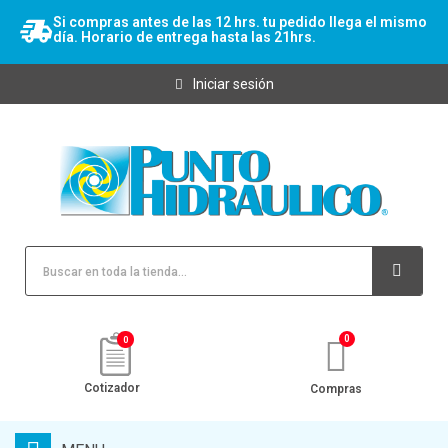
Si compras antes de las 12 hrs. tu pedido llega el mismo
día. Horario de entrega hasta las 21hrs.
Iniciar sesión
0
Cotizador
Compras