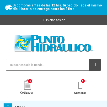
Si compras antes de las 12 hrs. tu pedido llega el mismo
día. Horario de entrega hasta las 21hrs.
Iniciar sesión
0
Cotizador
Compras