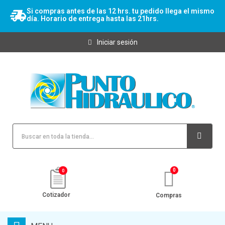
Si compras antes de las 12 hrs. tu pedido llega el mismo
día. Horario de entrega hasta las 21hrs.
Iniciar sesión
0
Cotizador
Compras