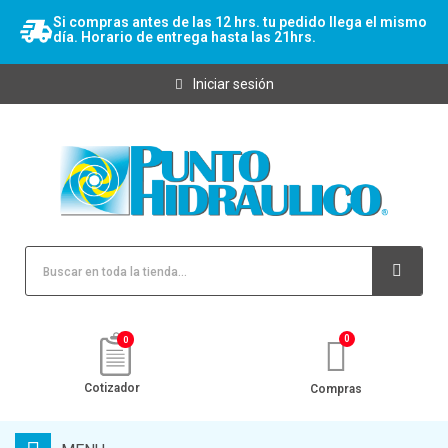
Si compras antes de las 12 hrs. tu pedido llega el mismo
día. Horario de entrega hasta las 21hrs.
Iniciar sesión
0
Cotizador
Compras