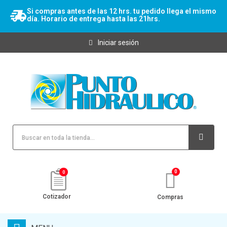
Si compras antes de las 12 hrs. tu pedido llega el mismo
día. Horario de entrega hasta las 21hrs.
Iniciar sesión
0
Cotizador
Compras