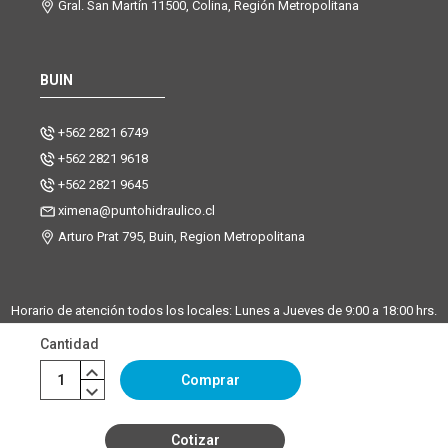
Gral. San Martín 11500, Colina, Región Metropolitana
BUIN
+562 2821 6749
+562 2821 9618
+562 2821 9645
ximena@puntohidraulico.cl
Arturo Prat 795, Buin, Region Metropolitana
Horario de atención todos los locales: Lunes a Jueves de 9:00 a 18:00 hrs.
| Viernes de 9:00 a 17:30 hrs.
Cantidad
Desde octubre hasta febrero, trabajamos los sábados de 9:00 a 13:00
horas en la sucursal Buin. La sucursal de Santiago y Chicureo
Comprar
permanecerá cerrada los sábados.
Cotizar