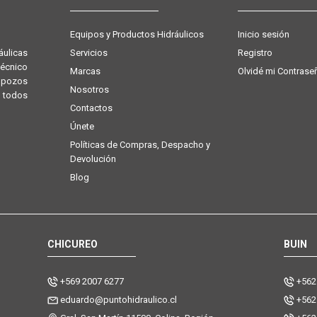
Equipos y Productos Hidráulicos
Inicio sesión
Servicios
Registro
ulicas
técnico
Marcas
Olvidé mi Contrase
e pozos
Nosotros
 todos
Contactos
Únete
Políticas de Compras, Despacho y
Devolución
Blog
CHICUREO
BUIN
+569 2007 6277
+562
eduardo@puntohidraulico.cl
+562