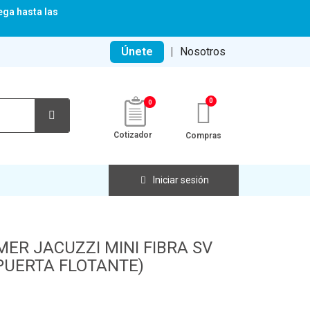
ega hasta las
Únete
|
Nosotros
0
Cotizador
Compras
Iniciar sesión
ER JACUZZI MINI FIBRA SV
PUERTA FLOTANTE)