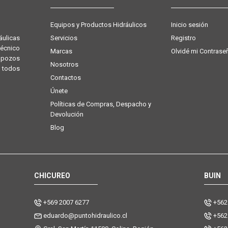
Equipos y Productos Hidráulicos
Inicio sesión
Servicios
Registro
ulicas
técnico
Marcas
Olvidé mi Contrase
e pozos
Nosotros
 todos
Contactos
Únete
Políticas de Compras, Despacho y
Devolución
Blog
CHICUREO
BUIN
+569 2007 6277
+562
eduardo@puntohidraulico.cl
+562