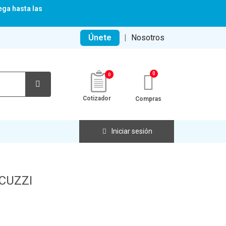
ega hasta las
Únete
|
Nosotros
0
Cotizador
Compras
Iniciar sesión
CUZZI