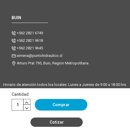
BUIN
+562 2821 6749
+562 2821 9618
+562 2821 9645
ximena@puntohidraulico.cl
Arturo Prat 795, Buin, Region Metropolitana
Horario de atención todos los locales: Lunes a Jueves de 9:00 a 18:00 hrs.
| Viernes de 9:00 a 17:30 hrs.
Cantidad
Desde octubre hasta febrero, trabajamos los sábados de 9:00 a 13:00
horas en la sucursal Buin. La sucursal de Santiago y Chicureo
Comprar
permanecerá cerrada los sábados.
Cotizar
©Copyright Punto Hidráulico 2026
|
Mapa del sitio
| Powered by
Enexum