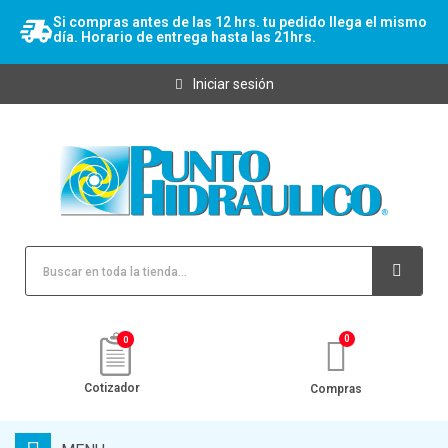
Si compras antes de las 12 hrs. tu pedido llega el mismo
día. Horario de entrega hasta las 21hrs.
Iniciar sesión
0
Cotizador
Compras