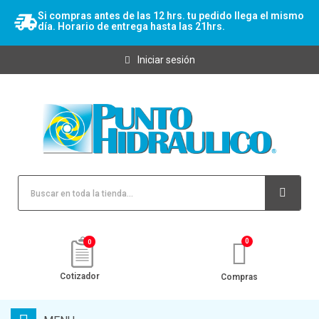
Si compras antes de las 12 hrs. tu pedido llega el mismo
día. Horario de entrega hasta las 21hrs.
Iniciar sesión
0
Cotizador
Compras