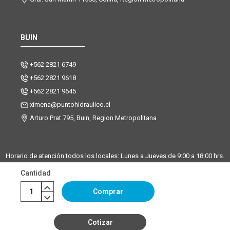
BUIN
+562 2821 6749
+562 2821 9618
+562 2821 9645
ximena@puntohidraulico.cl
Arturo Prat 795, Buin, Region Metropolitana
Horario de atención todos los locales: Lunes a Jueves de 9:00 a 18:00 hrs.
| Viernes de 9:00 a 17:30 hrs.
Cantidad
Desde octubre hasta febrero, trabajamos los sábados de 9:00 a 13:00
horas en la sucursal Buin. La sucursal de Santiago y Chicureo
Comprar
permanecerá cerrada los sábados.
Cotizar