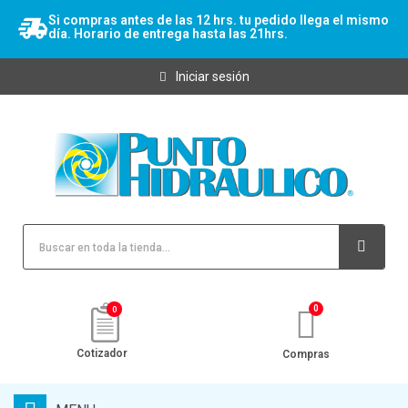
Si compras antes de las 12 hrs. tu pedido llega el mismo
día. Horario de entrega hasta las 21hrs.
Iniciar sesión
0
Cotizador
Compras