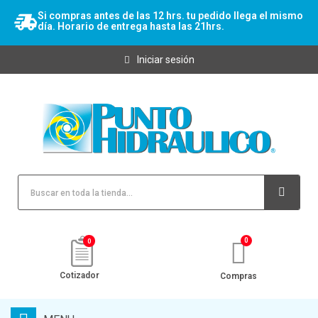
Si compras antes de las 12 hrs. tu pedido llega el mismo
día. Horario de entrega hasta las 21hrs.
Iniciar sesión
0
Cotizador
Compras