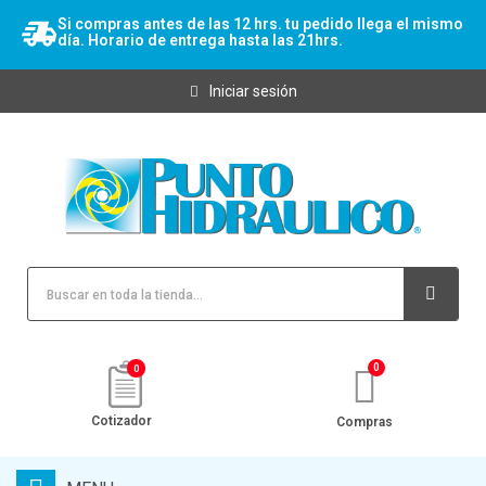
Si compras antes de las 12 hrs. tu pedido llega el mismo
día. Horario de entrega hasta las 21hrs.
Iniciar sesión
0
Cotizador
Compras