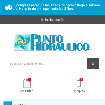
Si compras antes de las 12 hrs. tu pedido llega el mismo
día. Horario de entrega hasta las 21hrs.
Iniciar sesión
0
Cotizador
Compras