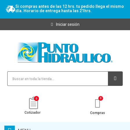
Si compras antes de las 12 hrs. tu pedido llega el mismo
día. Horario de entrega hasta las 21hrs.
Iniciar sesión
0
Cotizador
Compras