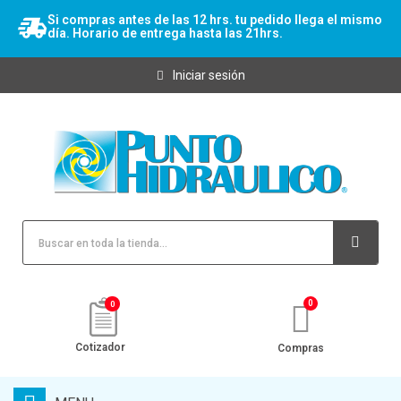
Si compras antes de las 12 hrs. tu pedido llega el mismo
día. Horario de entrega hasta las 21hrs.
Iniciar sesión
0
Cotizador
Compras