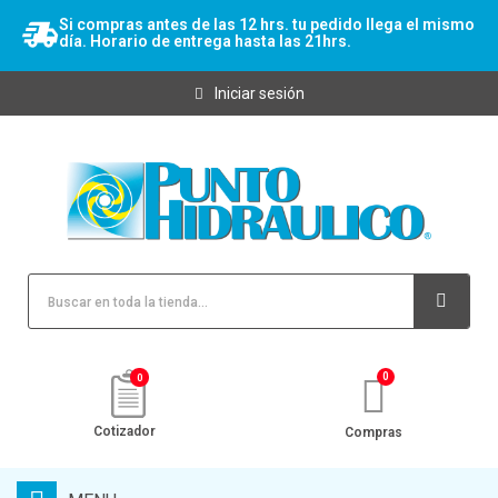
Si compras antes de las 12 hrs. tu pedido llega el mismo
día. Horario de entrega hasta las 21hrs.
Iniciar sesión
0
Cotizador
Compras