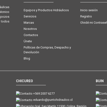
ulicas
Equipos y Productos Hidráulicos
Inicio sesión
técnico
Servicios
Registro
e pozos
 todos
Marcas
Olvidé mi Contrase
Nosotros
Contactos
Únete
Políticas de Compras, Despacho y
Devolución
Blog
CHICUREO
BUIN
+569 2007 6277
eduardo@puntohidraulico.cl
Gral. San Martín 11500, Colina, Región