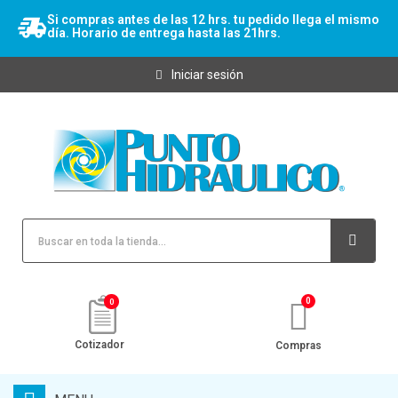
Si compras antes de las 12 hrs. tu pedido llega el mismo
día. Horario de entrega hasta las 21hrs.
Iniciar sesión
0
Cotizador
Compras