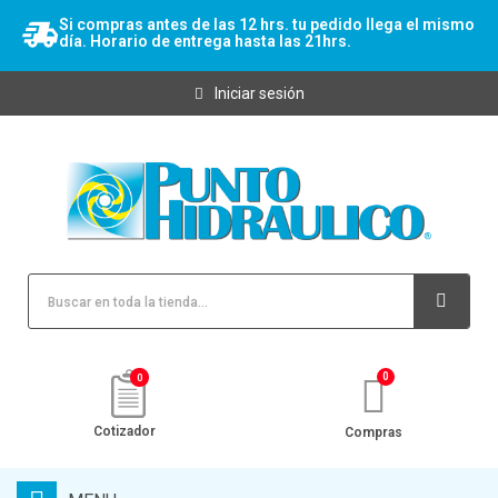
Si compras antes de las 12 hrs. tu pedido llega el mismo
día. Horario de entrega hasta las 21hrs.
Iniciar sesión
0
Cotizador
Compras