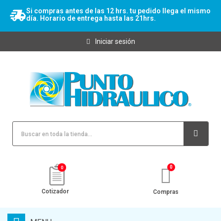
Si compras antes de las 12 hrs. tu pedido llega el mismo
día. Horario de entrega hasta las 21hrs.
Iniciar sesión
0
Cotizador
Compras