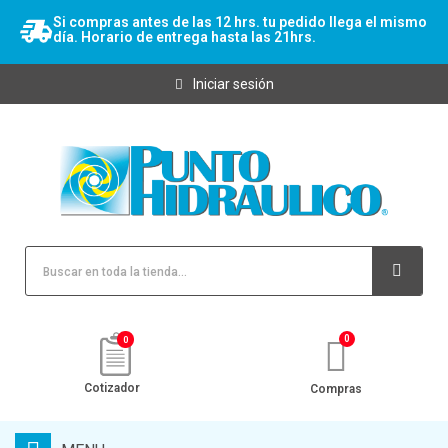
Si compras antes de las 12 hrs. tu pedido llega el mismo
día. Horario de entrega hasta las 21hrs.
Iniciar sesión
0
Cotizador
Compras