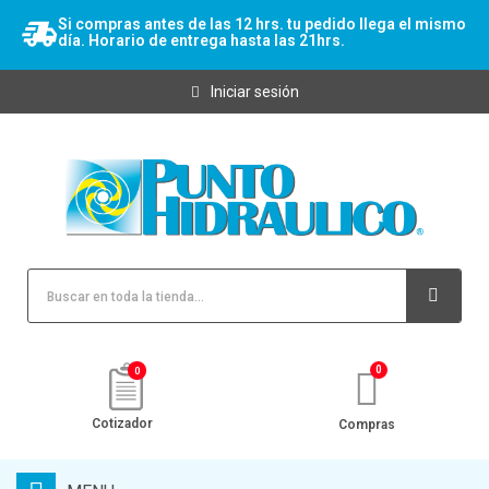
Si compras antes de las 12 hrs. tu pedido llega el mismo
día. Horario de entrega hasta las 21hrs.
Iniciar sesión
0
Cotizador
Compras