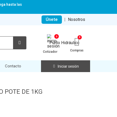
ega hasta las
Únete
|
Nosotros
0
Compras
Cotizador
Contacto
Iniciar sesión
 POTE DE 1KG