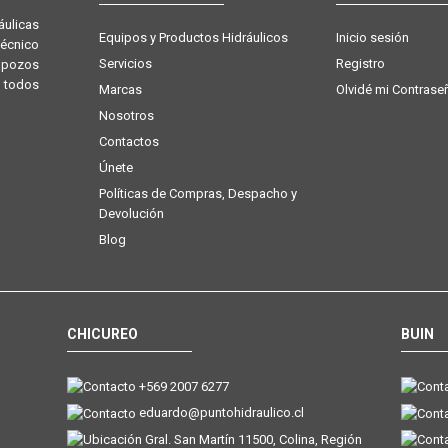
ulicas
Equipos y Productos Hidráulicos
Inicio sesión
técnico
Servicios
Registro
e pozos
 todos
Marcas
Olvidé mi Contrase
Nosotros
Contactos
Únete
Políticas de Compras, Despacho y
Devolución
Blog
CHICUREO
BUIN
+569 2007 6277
eduardo@puntohidraulico.cl
Gral. San Martín 11500, Colina, Región