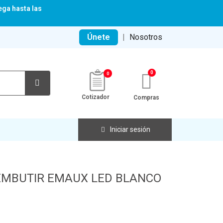
ega hasta las
Únete
|
Nosotros
0
Cotizador
Compras
Iniciar sesión
 EMBUTIR EMAUX LED BLANCO