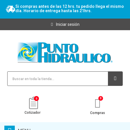
Si compras antes de las 12 hrs. tu pedido llega el mismo
día. Horario de entrega hasta las 21hrs.
Iniciar sesión
0
Cotizador
Compras