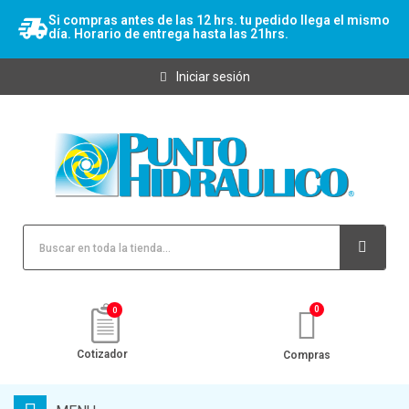
Si compras antes de las 12 hrs. tu pedido llega el mismo
día. Horario de entrega hasta las 21hrs.
Iniciar sesión
0
Cotizador
Compras