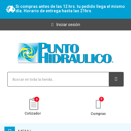
Si compras antes de las 12 hrs. tu pedido llega el mismo
día. Horario de entrega hasta las 21hrs.
Iniciar sesión
0
Cotizador
Compras