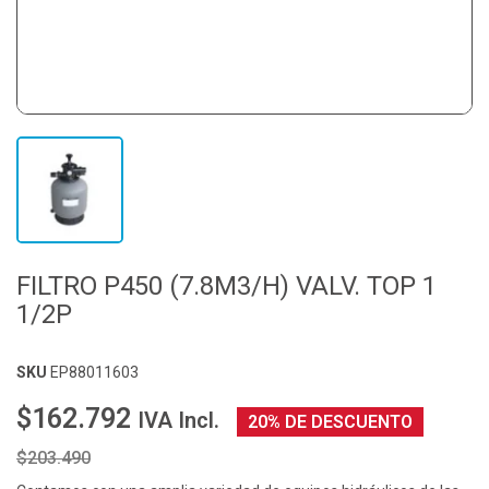
FILTRO P450 (7.8M3/H) VALV. TOP 1
1/2P
SKU
EP88011603
$162.792
IVA Incl.
20% DE DESCUENTO
$203.490