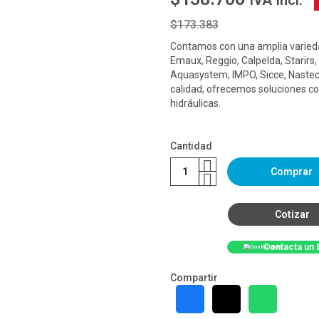
IVA Incl.
$173.383
Contamos con una amplia varieda
Emaux, Reggio, Calpelda, Starirs,
Aquasystem, IMPO, Sicce, Nastec
calidad, ofrecemos soluciones co
hidráulicas.
Cantidad
Comprar
Cotizar
Contacta un 
Compartir