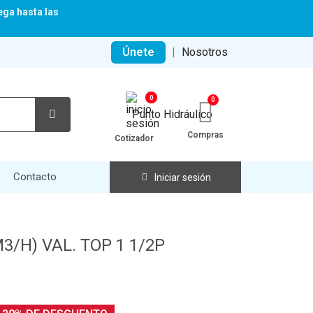
ega hasta las
Únete
|
Nosotros
0
Compras
Cotizador
Contacto
Iniciar sesión
M3/H) VAL. TOP 1 1/2P