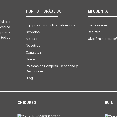
PUNTO HIDRÁULICO
MI CUENTA
ulicas
Equipos y Productos Hidráulicos
Inicio sesión
técnico
Servicios
Registro
e pozos
 todos
Marcas
Olvidé mi Contrase
Nosotros
Contactos
Únete
Políticas de Compras, Despacho y
Devolución
Blog
CHICUREO
BUIN
+569 2007 6277