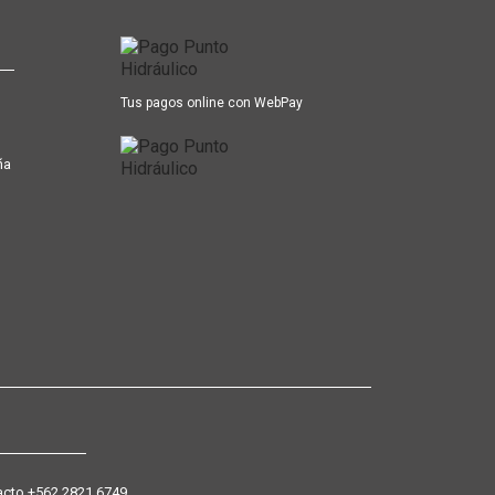
Tus pagos online con WebPay
ña
+562 2821 6749