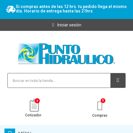
Si compras antes de las 12 hrs. tu pedido llega el mismo
día. Horario de entrega hasta las 21hrs.
Iniciar sesión
0
Cotizador
Compras