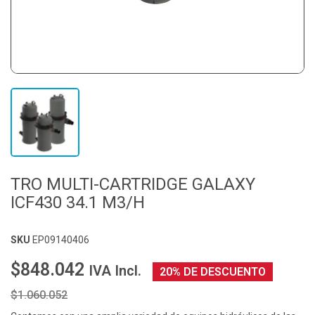
TRO MULTI-CARTRIDGE GALAXY
ICF430 34.1 M3/H
SKU
EP09140406
$848.042
IVA Incl.
20% DE DESCUENTO
$1.060.052