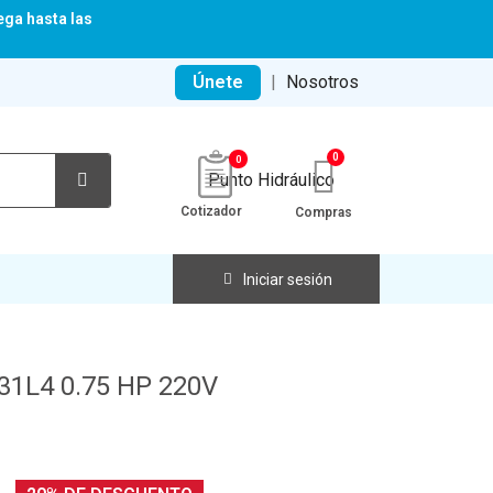
ega hasta las
Únete
|
Nosotros
0
Cotizador
Compras
Iniciar sesión
1L4 0.75 HP 220V