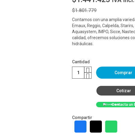
IVA Incl.
$1.801.779
Contamos con una amplia varieda
Emaux, Reggio, Calpelda, Starirs,
Aquasystem, IMPO, Sicce, Nastec
calidad, ofrecemos soluciones co
hidráulicas.
Cantidad
Comprar
Cotizar
Contacta un 
Compartir