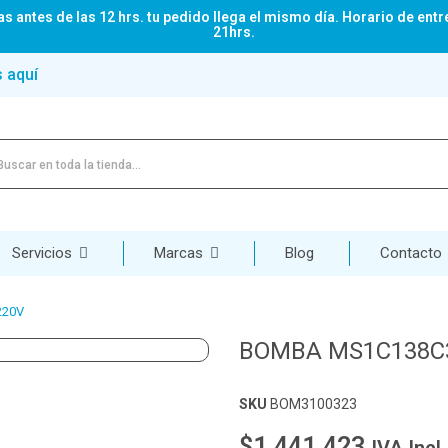
s antes de las 12 hrs. tu pedido llega el mismo día. Horario de entr
21hrs.
s aquí
Servicios
Marcas
Blog
Contacto
220V
BOMBA MS1C138C3
SKU
BOM3100323
$1.441.423