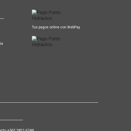
Tus pagos online con WebPay
ña
+562 2821 6749