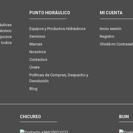
PUNTO HIDRÁULICO
MI CUENTA
ulicas
Equipos y Productos Hidráulicos
Inicio sesión
técnico
Servicios
Registro
e pozos
 todos
Marcas
Olvidé mi Contrase
Nosotros
Contactos
Únete
Políticas de Compras, Despacho y
Devolución
Blog
CHICUREO
BUIN
+569 2007 6277