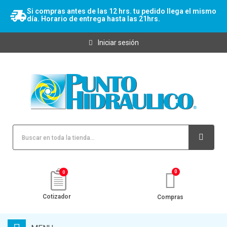
Si compras antes de las 12 hrs. tu pedido llega el mismo
día. Horario de entrega hasta las 21hrs.
Iniciar sesión
0
Cotizador
Compras