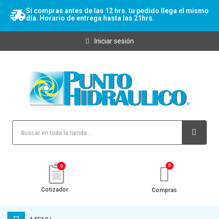
Si compras antes de las 12 hrs. tu pedido llega el mismo
día. Horario de entrega hasta las 21hrs.
Iniciar sesión
0
Cotizador
Compras