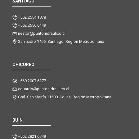
SANTIAGO
+562 2554 1878
+562 2556 6449
nestor@puntohidraulico.cl
San Isidro 1466, Santiago, Región Metropolitana
CHICUREO
+569 2007 6277
eduardo@puntohidraulico.cl
Gral. San Martín 11500, Colina, Región Metropolitana
BUIN
+562 2821 6749