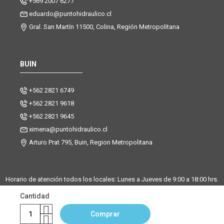
+569 2007 6277
eduardo@puntohidraulico.cl
Gral. San Martín 11500, Colina, Región Metropolitana
BUIN
+562 2821 6749
+562 2821 9618
+562 2821 9645
ximena@puntohidraulico.cl
Arturo Prat 795, Buin, Region Metropolitana
Horario de atención todos los locales: Lunes a Jueves de 9:00 a 18:00 hrs.
| Viernes de 9:00 a 17:30 hrs.
Cantidad
Desde octubre hasta febrero, trabajamos los sábados de 9:00 a 13:00
horas en la sucursal Buin. La sucursal de Santiago y Chicureo
Comprar
permanecerá cerrada los sábados.