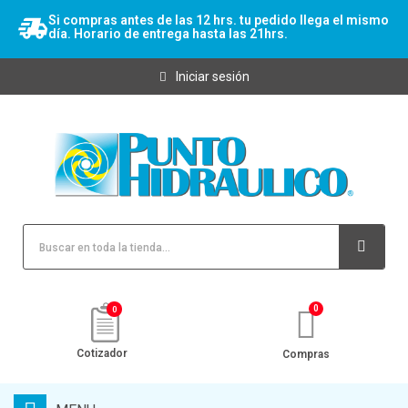
Si compras antes de las 12 hrs. tu pedido llega el mismo
día. Horario de entrega hasta las 21hrs.
Iniciar sesión
0
Cotizador
Compras