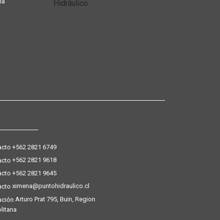
ña
+562 2821 6749
+562 2821 9618
+562 2821 9645
ximena@puntohidraulico.cl
Arturo Prat 795, Buin, Region
litana