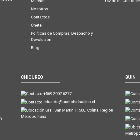
Marcas
Olvidé mi Contrase
Nosotros
Contactos
Únete
Políticas de Compras, Despacho y
Devolución
Blog
CHICUREO
BUIN
+569 2007 6277
eduardo@puntohidraulico.cl
Gral. San Martín 11500, Colina, Región
Metropolitana
ón
Metropo