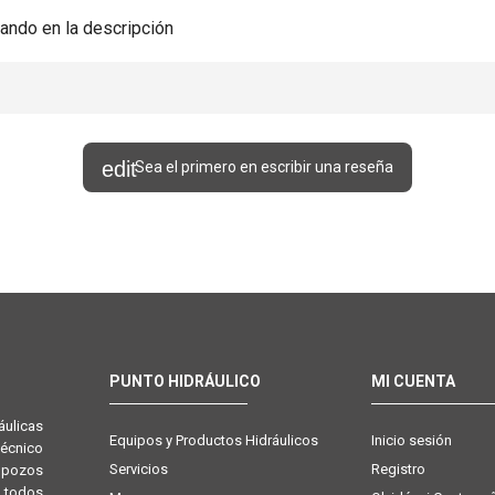
ando en la descripción
Sea el primero en escribir una reseña
PUNTO HIDRÁULICO
MI CUENTA
ulicas
Equipos y Productos Hidráulicos
Inicio sesión
técnico
Servicios
Registro
e pozos
 todos