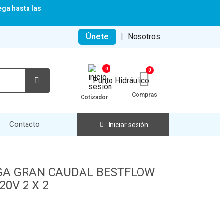
ega hasta las
Únete
|
Nosotros
0
Compras
Cotizador
Contacto
Iniciar sesión
GA GRAN CAUDAL BESTFLOW
20V 2 X 2