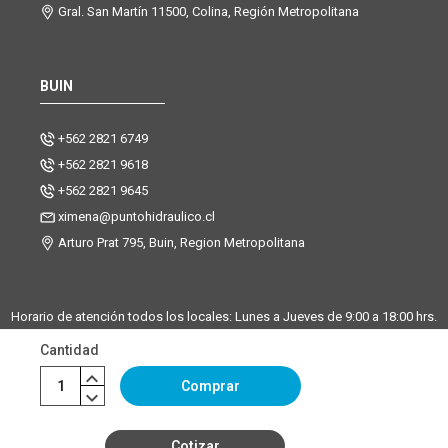
Gral. San Martín 11500, Colina, Región Metropolitana
BUIN
+562 2821 6749
+562 2821 9618
+562 2821 9645
ximena@puntohidraulico.cl
Arturo Prat 795, Buin, Region Metropolitana
Horario de atención todos los locales: Lunes a Jueves de 9:00 a 18:00 hrs.
| Viernes de 9:00 a 17:30 hrs.
Cantidad
Desde octubre hasta febrero, trabajamos los sábados de 9:00 a 13:00
horas en la sucursal Buin. La sucursal de Santiago y Chicureo
Comprar
permanecerá cerrada los sábados.
Cotizar