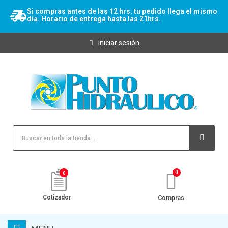
Si compras antes de las 12 hrs. tu pedido llega el mismo
día. Horario de entrega hasta las 21hrs.
Iniciar sesión
0
Cotizador
Compras