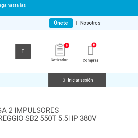
ega hasta las
Únete
|
Nosotros
0
Cotizador
Compras
Iniciar sesión
A 2 IMPULSORES
GGIO SB2 550T 5.5HP 380V