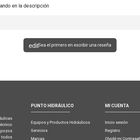
ando en la descripción
Sea el primero en escribir una reseña
PUNTO HIDRÁULICO
MI CUENTA
ulicas
Equipos y Productos Hidráulicos
Inicio sesión
técnico
Servicios
Registro
e pozos
 todos
Marcas
Olvidé mi Contrase