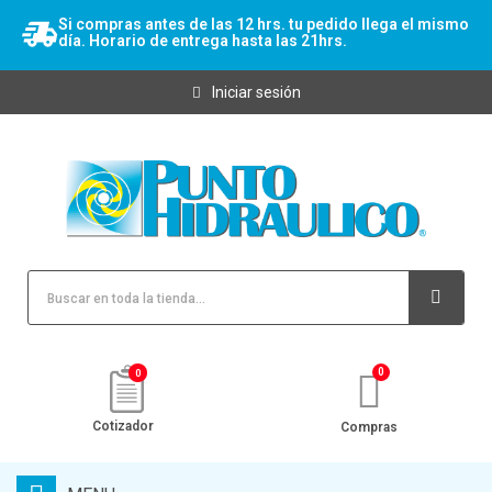
Si compras antes de las 12 hrs. tu pedido llega el mismo
día. Horario de entrega hasta las 21hrs.
Iniciar sesión
0
Cotizador
Compras