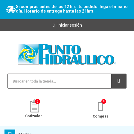
Si compras antes de las 12 hrs. tu pedido llega el mismo
día. Horario de entrega hasta las 21hrs.
Iniciar sesión
0
Cotizador
Compras