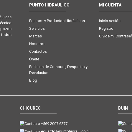
PUNTO HIDRÁULICO
MI CUENTA
ulicas
Equipos y Productos Hidráulicos
Inicio sesión
técnico
Servicios
Registro
e pozos
 todos
Marcas
Olvidé mi Contrase
Nosotros
Contactos
Únete
Políticas de Compras, Despacho y
Devolución
Blog
CHICUREO
BUIN
+569 2007 6277
eduardo@puntohidraulico.cl