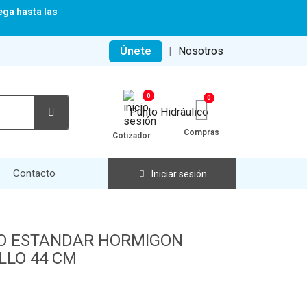
ega hasta las
Únete
|
Nosotros
0
Compras
Cotizador
Contacto
Iniciar sesión
O ESTANDAR HORMIGON
LLO 44 CM