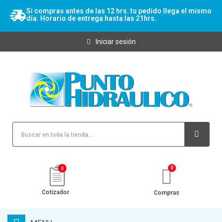
Si compras antes de las 12 hrs. tu pedido llega el mismo
día. Horario de entrega hasta las 21hrs.
Iniciar sesión
0
Cotizador
Compras