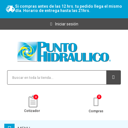
Si compras antes de las 12 hrs. tu pedido llega el mismo
día. Horario de entrega hasta las 21hrs.
Iniciar sesión
0
Cotizador
Compras