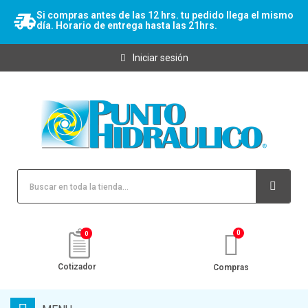
Si compras antes de las 12 hrs. tu pedido llega el mismo
día. Horario de entrega hasta las 21hrs.
Iniciar sesión
0
Cotizador
Compras