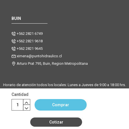
BUIN
+562 2821 6749
+562 2821 9618
+562 2821 9645
ximena@puntohidraulico.cl
Arturo Prat 795, Buin, Region Metropolitana
Horario de atención todos los locales: Lunes a Jueves de 9:00 a 18:00 hrs.
| Viernes de 9:00 a 17:30 hrs.
Cantidad
Desde octubre hasta febrero, trabajamos los sábados de 9:00 a 13:00
horas en la sucursal Buin. La sucursal de Santiago y Chicureo
Comprar
permanecerá cerrada los sábados.
Cotizar
©Copyright Punto Hidráulico 2026
|
Mapa del sitio
| Powered by
Enexum