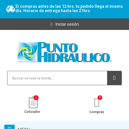
Si compras antes de las 12 hrs. tu pedido llega el mismo
día. Horario de entrega hasta las 21hrs.
Iniciar sesión
0
Cotizador
Compras