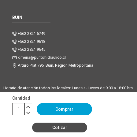
BUIN
+562 2821 6749
+562 2821 9618
+562 2821 9645
ximena@puntohidraulico.cl
Arturo Prat 795, Buin, Region Metropolitana
Horario de atención todos los locales: Lunes a Jueves de 9:00 a 18:00 hrs.
| Viernes de 9:00 a 17:30 hrs.
Cantidad
Desde octubre hasta febrero, trabajamos los sábados de 9:00 a 13:00
horas en la sucursal Buin. La sucursal de Santiago y Chicureo
Comprar
permanecerá cerrada los sábados.
Cotizar
©Copyright Punto Hidráulico 2026
|
Mapa del sitio
| Powered by
Enexum