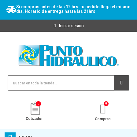
Si compras antes de las 12 hrs. tu pedido llega el mismo
día. Horario de entrega hasta las 21hrs.
Iniciar sesión
0
Cotizador
Compras