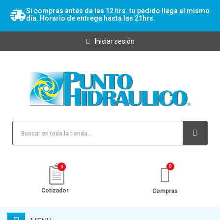
Si compras antes de las 12 hrs. tu pedido llega el mismo
día. Horario de entrega hasta las 21hrs.
Iniciar sesión
0
Cotizador
Compras